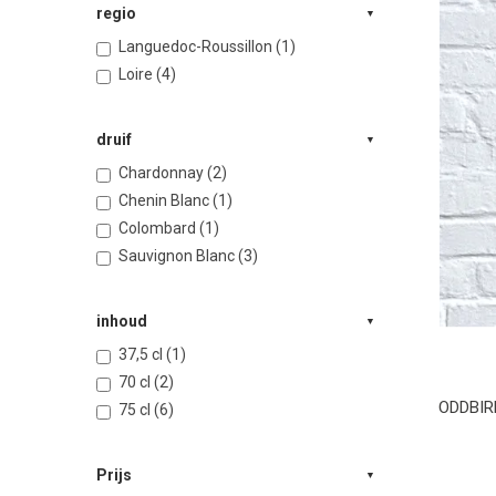
regio
Languedoc-Roussillon (1)
Loire (4)
druif
Chardonnay (2)
Chenin Blanc (1)
Colombard (1)
Sauvignon Blanc (3)
inhoud
37,5 cl (1)
70 cl (2)
ODDBIRD
75 cl (6)
Prijs