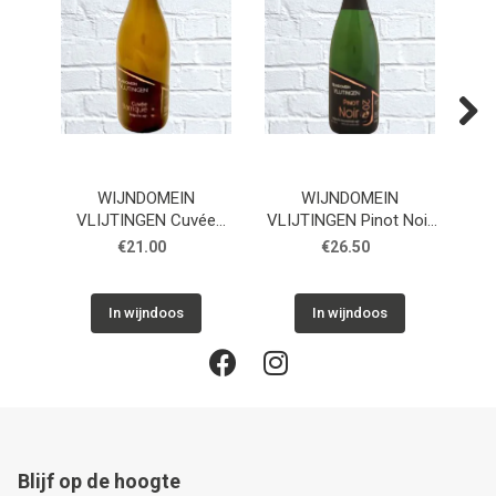
Previous
Next
WIJNDOMEIN
WIJNDOMEIN
VLIJTINGEN Cuvée
VLIJTINGEN Pinot Noir
VLIJ
Barrique Chardonnay
Brut Nature
B
€21.00
€26.50
In wijndoos
In wijndoos
Blijf op de hoogte