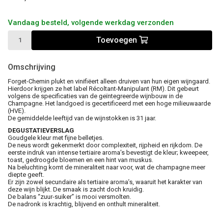
Vandaag besteld, volgende werkdag verzonden
Toevoegen
Omschrijving
Forget-Chemin plukt en vinifiëert alleen druiven van hun eigen wijngaard.
Hierdoor krijgen ze het label Récoltant-Manipulant (RM). Dit gebeurt
volgens de specificaties van de geïntegreerde wijnbouw in de
Champagne. Het landgoed is gecertificeerd met een hoge milieuwaarde
(HVE).
De gemiddelde leeftijd van de wijnstokken is 31 jaar.
DEGUSTATIEVERSLAG
Goudgele kleur met fijne belletjes.
De neus wordt gekenmerkt door complexiteit, rijpheid en rijkdom. De
eerste indruk van intense tertiaire aroma’s bevestigt de kleur; kweepeer,
toast, gedroogde bloemen en een hint van muskus.
Na beluchting komt de mineraliteit naar voor, wat de champagne meer
diepte geeft.
Er zijn zowel secundaire als tertiaire aroma’s, waaruit het karakter van
deze wijn blijkt. De smaak is zacht doch kruidig.
De balans “zuur-suiker” is mooi versmolten.
De nadronk is krachtig, blijvend en onthult mineraliteit.