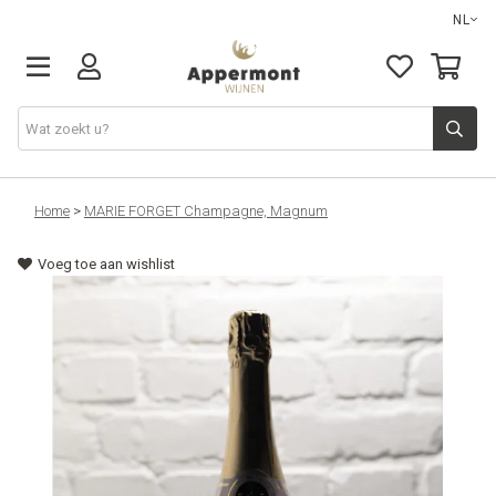
NL
Wijnen
Home
>
MARIE FORGET Champagne, Magnum
Voeg toe aan wishlist
Bubbels
Spirits
Alcoholvrij
Onze selectie