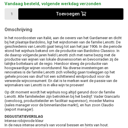
Vandaag besteld, volgende werkdag verzonden
Toevoegen
Omschrijving
In het noordoosten van Italië, aan de oevers van het Gardameer en dicht
bij het plaatsje Bardolino, ligt het wijndomein van de familie Lenotti. De
geschiedenis van Lenotti gaat terug tot aan het jaar 1906. In die periode
stond het wijnhuis bekend om de productie van Bardolino Classico. In
de daarop volgende jaren hield Lenotti zich met name bezig met de
productie van wijnen van lokale druivensoorten en bevoorraden zij de
talrijke bottelaars uit de regio. Hierdoor steeg de productie van
hoogwaardige wijnen voortdurend. Na diverse investeringen en
renovaties is de familie Lenotti zich volledig gaan toeleggen op het
gehele proces van druif tot een schitterend eindproduct voor de
verwende wijnconsument. En dat is te merken want de passie van de
wijnmakers van Lenotti is in elke wijn te proeven!
Op dit moment wordt het wijnhuis nog altijd gerund door de familie
Lenotti. Alle familieleden zijn betrokken bij het bedrijf: Vader Giancarlo
(oenoloog, productieleider en facilitair supervisor), moeder Marina
(sales manager voor de binnenlandse markt), en hun zoon Claudio
(export manager).
DEGUSTATIEVERSLAG
Intense robijnrode kleur
In de neus intense aroma's van vooral bessen en hints van hout.