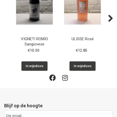
Next
VIGNETI ROMIO
ULISSE Rosé
COL
Sangiovese
€10.30
€12.85
In wijndoos
In wijndoos
Blijf op de hoogte