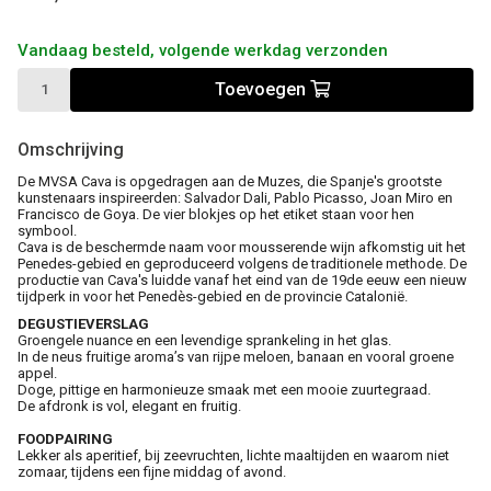
Vandaag besteld, volgende werkdag verzonden
Toevoegen
Omschrijving
De MVSA Cava is opgedragen aan de Muzes, die Spanje's grootste
kunstenaars inspireerden: Salvador Dali, Pablo Picasso, Joan Miro en
Francisco de Goya. De vier blokjes op het etiket staan voor hen
symbool.
Cava is de beschermde naam voor mousserende wijn afkomstig uit het
Penedes-gebied en geproduceerd volgens de traditionele methode. De
productie van Cava's luidde vanaf het eind van de 19de eeuw een nieuw
tijdperk in voor het Penedès-gebied en de provincie Catalonië.
DEGUSTIEVERSLAG
Groengele nuance en een levendige sprankeling in het glas.
In de neus fruitige aroma’s van rijpe meloen, banaan en vooral groene
appel.
Doge, pittige en harmonieuze smaak met een mooie zuurtegraad.
De afdronk is vol, elegant en fruitig.
FOODPAIRING
Lekker als aperitief, bij zeevruchten, lichte maaltijden en waarom niet
zomaar, tijdens een fijne middag of avond.