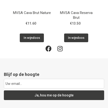
Next
MVSA Cava Brut Nature
MVSA Cava Reserva
PO
Brut
€11.60
€13.50
In wijndoos
In wijndoos
Blijf op de hoogte
Ja, hou me op de hoogte