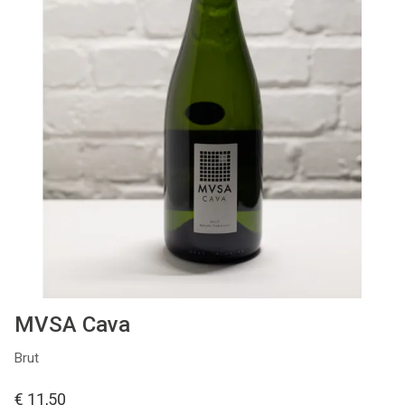
Kelderresten
Olie & Azijn
Cadeaubon
MVSA Cava
Brut
€ 11,50