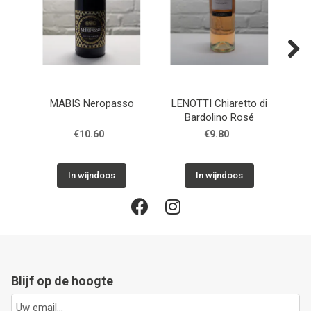
Next
MABIS Neropasso
LENOTTI Chiaretto di
LENO
Bardolino Rosé
€10.60
€9.80
In wijndoos
In wijndoos
Blijf op de hoogte