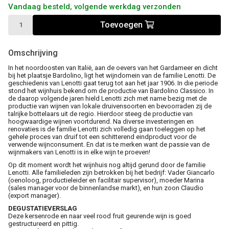
Vandaag besteld, volgende werkdag verzonden
Toevoegen
Omschrijving
In het noordoosten van Italië, aan de oevers van het Gardameer en dicht
bij het plaatsje Bardolino, ligt het wijndomein van de familie Lenotti. De
geschiedenis van Lenotti gaat terug tot aan het jaar 1906. In die periode
stond het wijnhuis bekend om de productie van Bardolino Classico. In
de daarop volgende jaren hield Lenotti zich met name bezig met de
productie van wijnen van lokale druivensoorten en bevoorraden zij de
talrijke bottelaars uit de regio. Hierdoor steeg de productie van
hoogwaardige wijnen voortdurend. Na diverse investeringen en
renovaties is de familie Lenotti zich volledig gaan toeleggen op het
gehele proces van druif tot een schitterend eindproduct voor de
verwende wijnconsument. En dat is te merken want de passie van de
wijnmakers van Lenotti is in elke wijn te proeven!
Op dit moment wordt het wijnhuis nog altijd gerund door de familie
Lenotti. Alle familieleden zijn betrokken bij het bedrijf: Vader Giancarlo
(oenoloog, productieleider en facilitair supervisor), moeder Marina
(sales manager voor de binnenlandse markt), en hun zoon Claudio
(export manager).
DEGUSTATIEVERSLAG
Deze kersenrode en naar veel rood fruit geurende wijn is goed
gestructureerd en pittig.