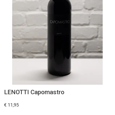
Kelderresten
Olie & Azijn
Cadeaubon
LENOTTI Capomastro
€ 11,95